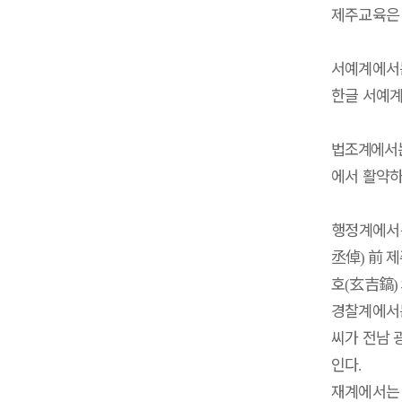
제주교육은 
서예계에서
한글 서예계
법조계에서
에서 활약하
행정계에서
丞倬
前
제
)
호
玄吉鎬
(
)
경찰계에서
씨가 전남
인다
.
재계에서는