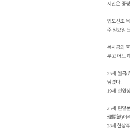
지만은 중
입도선조 
주 일요일 
목사공의 
루고 어느 
세 월곡
25
(
남겼다
.
세 현원
19
세 현일
25
理關鍵
이
)
세 현상휴
28