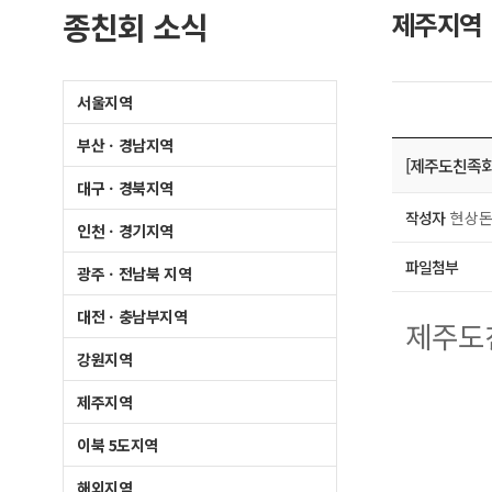
종친회 소식
제주지역
서울지역
부산ㆍ경남지역
[제주도친족회
대구ㆍ경북지역
작성자
현상돈
인천ㆍ경기지역
파일첨부
광주ㆍ전남북 지역
대전ㆍ충남부지역
제주도
강원지역
제주지역
이북 5도지역
해외지역