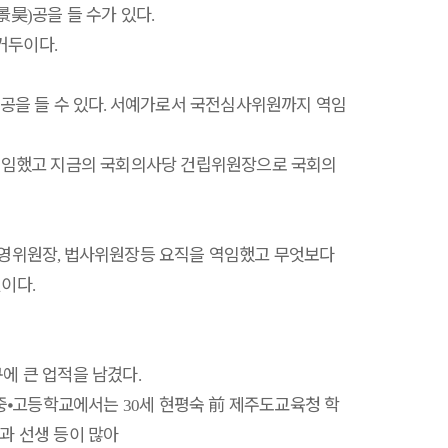
景昊
공을 들 수가 있다
)
.
 거두이다
.
공을 들 수 있다
서예가로서 국전심사위원까지 역임
.
역임했고 지금의 국회의사당 건립위원장으로 국회의
운영위원장
법사위원장등 요직을 역임했고 무엇보다
,
것이다
.
에 큰 업적을 남겼다
.
중
⦁
고등학교에서는
세 현평숙
前
제주도교육청 학
30
과 선생 등이 많아