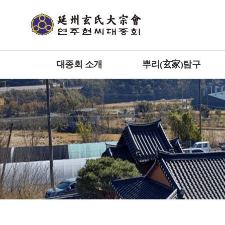
대종회 소개
뿌리(玄家)탐구