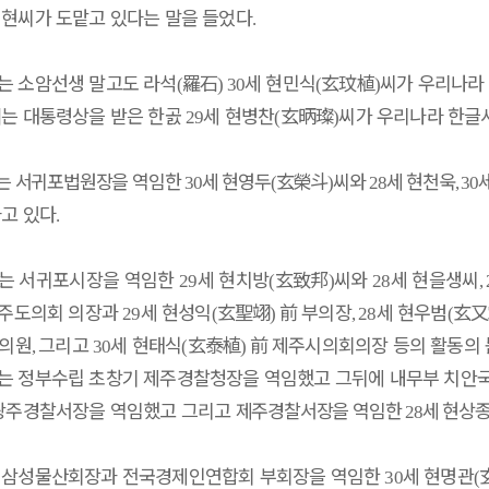
현씨가 도맡고 있다는 말을 들었다
.
는 소암선생 말고도 라석
羅石
세 현민식
玄玟植
씨가 우리나라
(
) 30
(
)
는 대통령상을 받은 한곬
세 현병찬
玄昞璨
씨가 우리나라 한글
29
(
)
는 서귀포법원장을 역임한
세 현영두
玄榮斗
씨와
세 현천욱
30
(
)
28
, 30
고 있다
.
는 서귀포시장을 역임한
세 현치방
玄致邦
씨와
세 현을생씨
29
(
)
28
,
주도의회 의장과
세 현성익
玄聖翊
前
부의장
세 현우범
玄又
29
(
)
, 28
(
의원
그리고
세 현태식
玄泰植
前
제주시의회의장 등의 활동의
,
30
(
)
는 정부수립 초창기 제주경찰청장을 역임했고 그뒤에 내무부 치안
 광주경찰서장을 역임했고 그리고
제주경찰서장을 역임한
세 현상
28
 삼성물산회장과 전국경제인연합회 부회장을 역임한
세 현명관
30
(