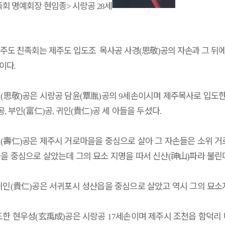
회 명예회장 현임종
시랑공
세
>
28
주도 친족회는 제주도 입도조 목사공 사경
思敬
공의 자손과 그 뒤
에
(
)
직이다
.
경
思敬
공은 시랑공 담윤
覃胤
공의
세손이시며 제주목사로 입도한 
(
)
(
)
9
공
부인
富仁
공
귀인
貴仁
공 세 아들을 두셨다
,
(
)
,
(
)
.
인
壽仁
공은 제주시 거로마을을 중심으로 살아 그 자손들은 소위 거
(
)
을 중심으로 살았는데 그의 묘소 지명을 따서 신산
神山
파라 불린
(
)
귀인
貴仁
공은 서귀포시 성산읍을 중심으로 살았고 역시 그의 묘소
(
)
도한 현우성
玄禹成
공은 시랑공
세손이며 제주시 조천읍 함덕리 
(
)
17