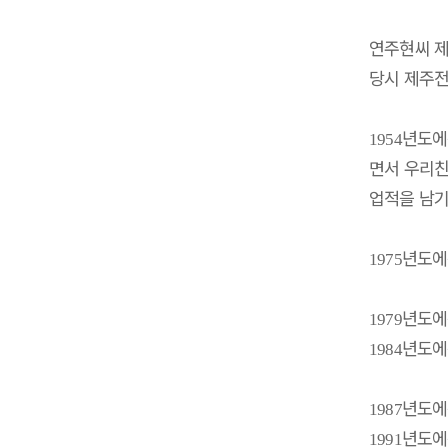
연주현씨 
당시 제주
년도에
1954
면서 우리
업적을 남
년도
1975
년도에
1979
년도에
1984
년도
1987
년도
1991