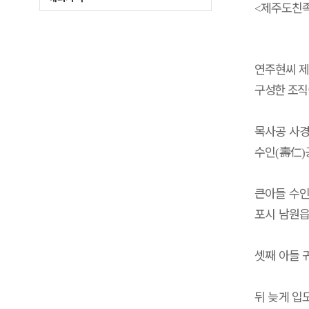
제주도친족
<
연주현씨 제
구성한 조
목사공 사
수인
壽仁
(
)
큰아들 수
포시 남원읍
셋째 아들 
뒤 늦게 입