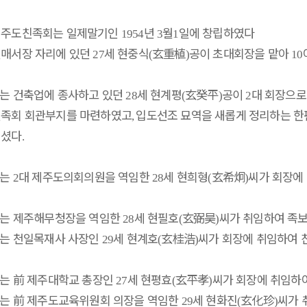
제주도친족회는 일제말기인
년
월
일에 창립하였다
1954
3
1
전매서장 자리에 있던
세 현중식
玄重植
공이 초대회장을 맡아
27
(
)
10
는 건축업에 종사하고 있던
세 현계평
玄癸平
공이
대 회장으
28
(
)
2
친족회 회관부지를 마련하였고
입도선조 묘역을 새롭게 정리하는 한
,
기셨다
.
에는
대 제주도의회의원을 역임한
세 현희형
玄希炯
씨가 회장에
2
28
(
)
는 제주해무청장을 역임한
세 현필호
玄弼昊
씨가 취임하여 족
28
(
)
는 천일목재사 사장인
세 현계호
玄桂浩
씨가 회장에 취임하여
29
(
)
에는
前
제주대학교 총장인
세 현평효
玄平孝
씨가 회장에 취임하
27
(
)
에는
前
제주도교육위원회 의장을 역임한
세 현화진
玄化珍
씨가 
29
(
)