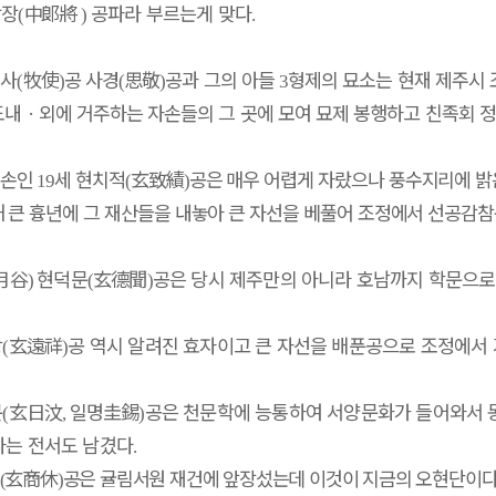
랑장
中郞
將
공파라 부르는게 맞다
(
)
.
목사
牧使
공 사경
思敬
공과 그의 아들
형제의 묘소는 현재 제주시
(
)
(
)
3
도내
ㆍ
외에 거주하는 자손들의 그 곳에 모여 묘제 봉행하고 친족회 
후손인
세 현치적
玄致績
공은 매우 어렵게 자랐으나 풍수지리에 밝
19
(
)
해 큰 흉년에 그 재산들을 내놓아 큰 자선을 베풀어 조정에서 선공감
月谷
현덕문
玄德聞
공은 당시 제주만의 아니라 호남까지 학문으로
)
(
)
상
玄遠祥
공 역시 알려진 효자이고 큰 자선을 배푼공으로 조정에서
(
)
문
玄日汶
일명
圭錫
공은 천문학에 능통하여 서양문화가 들어와서 
(
,
)
라는 전서도 남겼다
.
玄商休
공은 귤림서원 재건에 앞장섰는데 이것이 지금의 오현단이
(
)