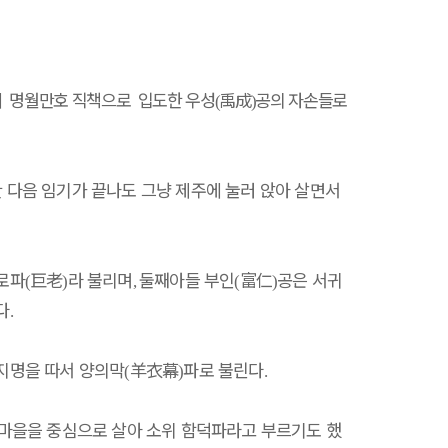
 명월만호 직책으로 입도한 우성
禹成
공의 자손들로
(
)
다음 임기가 끝나도 그냥 제주에 눌러 앉아 살면서
로파
巨老
라 불리며
둘째아들 부인
富仁
공은 서귀
(
)
,
(
)
다
.
지명을 따서 양의막
羊衣幕
파로 불린다
(
)
.
마을을 중심으로 살아 소위 함덕파라고 부르기도 했