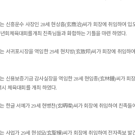
는 신흥운수 사장인
세 현상흡
玄商洽
씨가 회장에 취임하여 입
28
(
)
청년회체육대회를개최 친족님들과 화합하는 기틀을 마련 하였다
.
는 서귀포시장을 역임한
세 현치방
玄致邦
씨가 회장에 취임하여
29
(
)
는 신용보증기금 감사실장을 역임한
세 현임종
玄林鍾
씨가 회
28
(
)
역시 체육대회를 개최 하였다
.
는 한글 서예가
세 현병찬
玄昞璨
씨가 회장에 취임하여 친족들
29
(
)
는 사업가
세 현성모
玄聖模
씨가 회장에 취임하여 전자족보 발
29
(
)