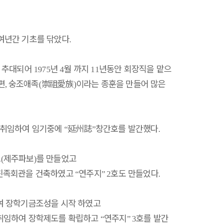
여년간 기초를 닦았다
.
로 추대되어
년
월 까지
년동안 회장직을 맡으
1975
4
11
편
숭조애족
崇祖愛族
이라는 종훈을 만들어 많은
,
(
)
 취임하여 임기중에
延州誌
창간호를 발간했다
“
”
.
보
제주파보
를 만들었고
(
)
 친족회관을 건축하였고
연주지
호도 만들었다
“
” 2
.
여 장학기금조성을 시작 하였고
취임하여 장학제도를 확립하고
연주지
호를 발간
“
” 3