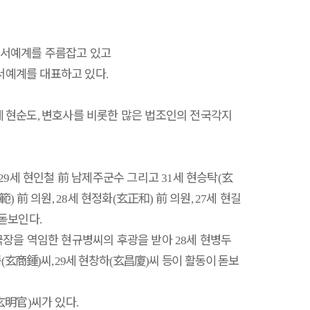
 서예계를 주름잡고 있고
서예계를 대표하고 있다
.
세
현순도
변호사를 비롯한 많은 법조인의 전국각지
,
세 현인철
前
남제주군수 그리고
세 현승탁
玄
29
31
(
範
前
의원
세 현정화
玄正和
前
의원
세 현길
)
, 28
(
)
, 27
 돋보인다
.
국장을 역임한 현규병씨의 후광을 받아
세 현병두
28
종
玄商鍾
씨
세 현창하
玄昌廈
씨 등이 활동이 돋보
(
)
, 29
(
)
玄明官
씨가 있다
)
.