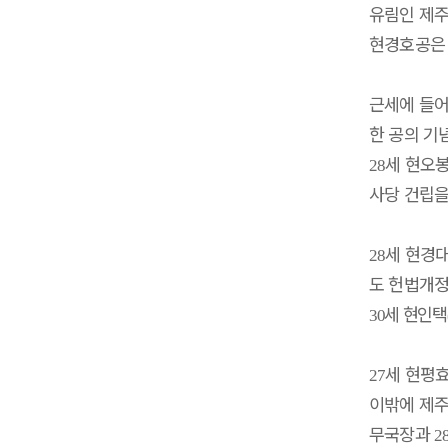
유림인 제
현경호공은
근세에 들어
한 공의 기
세 현오
28
사당 건립을
세 현경
28
도 헌법개정
세 현인택
30
세 현평
27
이밖에 제
무국장과
2