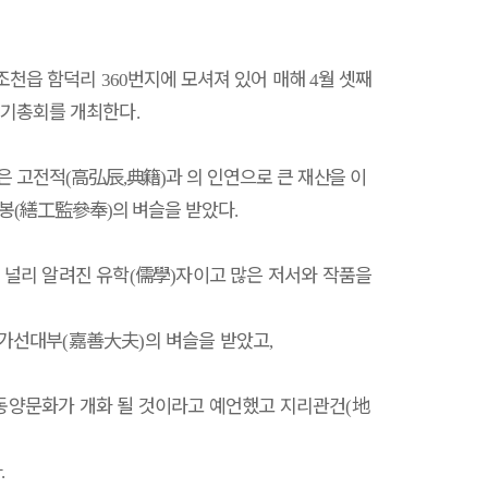
 조천읍 함덕리
번지에 모셔져 있어 매해
월 셋째
360
4
정기총회를 개최한다
.
은 고전적
高弘辰
典籍
과 의 인연으로 큰 재산을 이
(
,
)
참봉
繕工監參奉
의 벼슬을 받았다
(
)
.
 널리 알려진 유학
儒學
자이고 많은 저서와 작품을
(
)
 가선대부
嘉善大夫
의 벼슬을 받았고
(
)
,
동양문화가 개화 될 것이라고 예언했고 지리관건
地
(
다
.