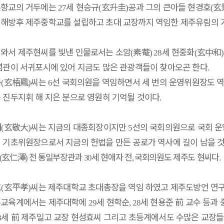
주향교의 거두에는
세 현승규
玄升圭
공과 그의 큰아들 현경호
玄
27
(
)
(
 해방후 제주중학교를 설립하고 초대 교장까지 역임한 제주유림의
와서 제주현씨를 빛낸 인물로서는 소암
素菴
세 현중화
玄中和
(
) 28
(
)
념관이 서귀포시에 있어 지금도 많은 관광객들이 찾아오곤 한다
.
봉
玄梧鳳
씨는
선 국회의원을 역임하면서 세 번의 운영위원장도 
(
)
6
 진두지휘 해 지은 분으로 영원히 기억될 것이다
.
대
玄敬大
씨는 지금의 대종회장이지만
선의 국회의원으로 국회 
(
)
5
 기초위원장으로서 지금의 헌법을 만든 공로가 역사에 길이 남을 
玄仁澤
전 통일부장관과
세 현애자 전
국회의원도 제주도 현씨다
(
)
30
,
.
효
玄平孝
씨는 제주대학교 초대총장을 역임 하였고 제주도방언 연구
(
)
주교육계에서는 제주대학에
세 현학순
세 현용준
前
교수 등과 
29
, 28
세
前
제주일고 교장 현성효씨 그리고 초등계에서도 수많은 교장들
8