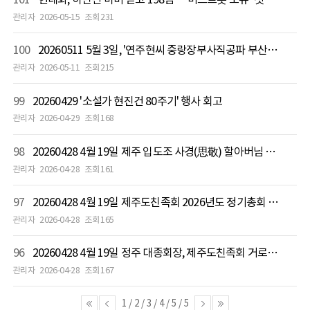
관리자
2026-05-15
조회 231
100
20260511 5월 3일, '연주현씨 중랑장부사직공파 부산밀양종회' 춘향제
관리자
2026-05-11
조회 215
99
20260429 '소설가 현진건 80주기' 행사 회고
관리자
2026-04-29
조회 168
98
20260428 4월 19일 제주 입도조 사경(思敬) 할아버님 묘제 봉행
관리자
2026-04-28
조회 161
97
20260428 4월 19일 제주도친족회 2026년도 정기총회 개최, 정운 제31대 친족회장 취임
관리자
2026-04-28
조회 165
96
20260428 4월 19일 정주 대종회장, 제주도친족회 거로파 선영 참배
관리자
2026-04-28
조회 167
1
/
2
/
3
/
4
/
5
/
5