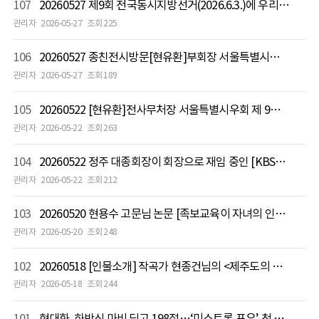
107
20260527 제9회 전국동시지방선거(2026.6.3.)에 우리 현(玄)씨 종친 현근택, 현기종, 현경주 세 분이 출마하셨습니다.
관리자
2026-05-27
조회 225
106
20260527 종친전시방문[현유환]부회장 서울특별시우회 제 9회 서화동우회전시
관리자
2026-05-27
조회 189
105
20260522 [현유환]전사무처장 서울특별시우회 제 9회 서화동우회전시 초대
관리자
2026-05-22
조회 263
104
20260522 정주 대종회장이 회장으로 재임 중인 [KBS프로듀서클럽] '제19회 한가람상' 시상식
관리자
2026-05-22
조회 212
103
20260520 현용수 고문님 논문 [족보교육이 자녀의 인성 형성에 미치는 영향 연구]
관리자
2026-05-20
조회 248
102
20260518 [인물소개] 작곡가 현종건님의 <제주도의 노래>
관리자
2026-05-18
조회 244
101
현대화, 하반신 마비 딛고 198점…‘미스트롯 포유’ 첫 회 1위 차지